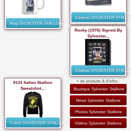
Cadeau SYLVESTER STALL
Mug SYLVESTER STALLONE
Rocky (1976) Signed By
Sylvester...
Cadeau SYLVESTER STALL
+ de produits & d'infos :
9131 Italien Stallion
Sweatshirt...
Boutique Sylvester Stallone
News Sylvester Stallone
Photos Sylvester Stallone
T-shirt SYLVESTER STALLONE
Vidéos Sylvester Stallone