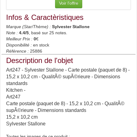
Voir l'offre
Infos & Caractèristiques
Marque (Star/Thème) :
Sylvester Stallone
Note :
4.4
/5
, basé sur
25
notes.
Meilleur Prix :
0
€
Disponibilité :
en stock
Référence :
25886
Description de l'objet
Art247 - Sylvester Stallone - Carte postale (paquet de 8) -
15,2 x 10,2 cm - QualitÃ© supÃ©rieure - Dimensions
standards
Kitchen -
Art247
Carte postale (paquet de 8) - 15,2 x 10,2 cm - QualitÃ©
supÃ©rieure - Dimensions standards
15,2 x 10,2 cm
Sylvester Stallone
Toutes les images de ce produit :