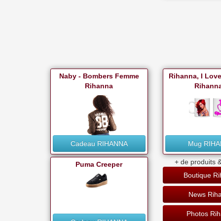
Naby - Bombers Femme
Rihanna, I Lov
Rihanna
Rihanna
Cadeau RIHANNA
Mug RIH
+ de produits &
Puma Creeper
Boutique R
News Rih
Photos Ri