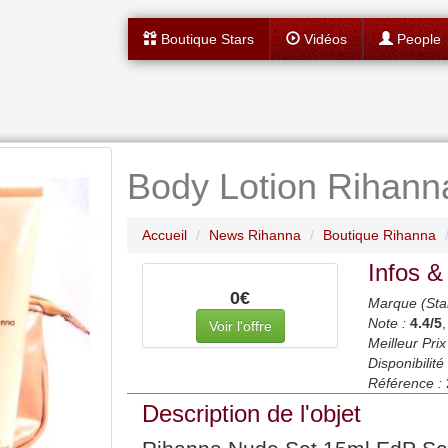
Boutique Stars
Vidéos
People
Body Lotion Rihann
Accueil
News Rihanna
Boutique Rihanna
Infos &
0€
Marque (Sta
Note :
4.4
/5
Voir l'offre
Meilleur Prix
Disponibilité 
Référence :
Description de l'objet