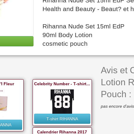
Rihanna Nude Set 15ml EdP Se
Health and Beauty - Beaut? et 
Rihanna Nude Set 15ml EdP
90ml Body Lotion
cosmetic pouch
Avis et
Lotion 
l Fleur
Celebrity Number - T-shirt...
..
Pouch :
pas encore d'avis
T-shirt RIHANNA
HANNA
Calendrier Rihanna 2017