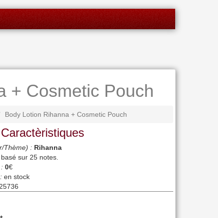
a + Cosmetic Pouch
Body Lotion Rihanna + Cosmetic Pouch
 Caractèristiques
r/Thème) :
Rihanna
, basé sur
25
notes.
 :
0
€
:
en stock
25736