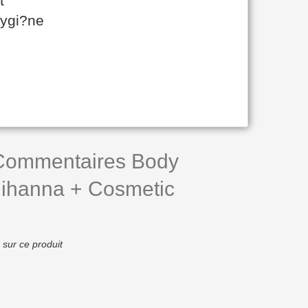
t
hygi?ne
 Commentaires Body
Rihanna + Cosmetic
 sur ce produit