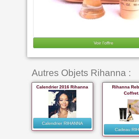
Voir l'offre
Autres Objets Rihanna :
Calendrier 2016 Rihanna
Rihanna Reb'
Coffret.
Calendrier RIHANNA
Cadeau RI