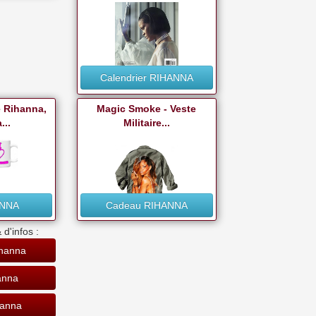
Calendrier RIHANNA
e Rihanna,
Magic Smoke - Veste
...
Militaire...
ANNA
Cadeau RIHANNA
 d'infos :
ihanna
anna
hanna