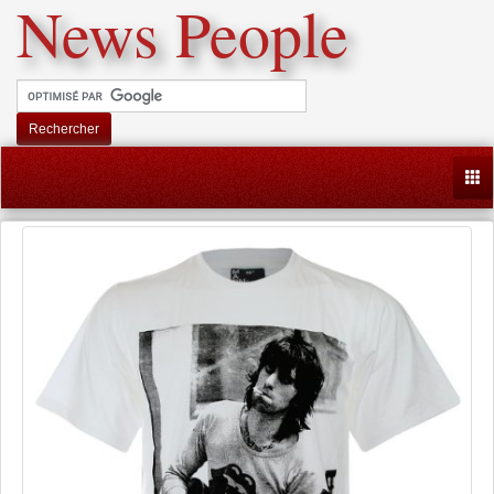
News People
Rechercher
Togg