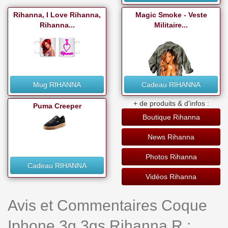
Rihanna, I Love Rihanna,
Magic Smoke - Veste
Rihanna...
Militaire...
Mug RIHANNA
Cadeau RIHANNA
+ de produits & d'infos :
Puma Creeper
Boutique Rihanna
News Rihanna
Photos Rihanna
Cadeau RIHANNA
Vidéos Rihanna
Avis et Commentaires Coque
Iphone 3g 3gs Rihanna R :