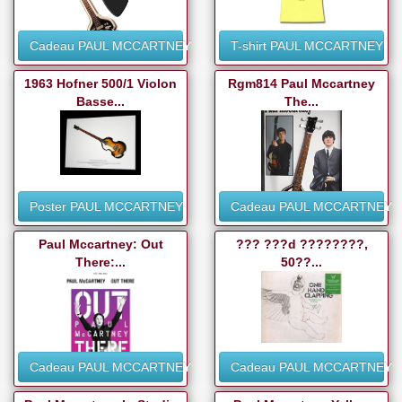
Cadeau PAUL MCCARTNEY
T-shirt PAUL MCCARTNEY
1963 Hofner 500/1 Violon
Rgm814 Paul Mccartney
Basse...
The...
Poster PAUL MCCARTNEY
Cadeau PAUL MCCARTNEY
Paul Mccartney: Out
??? ???d ????????,
There:...
50??...
Cadeau PAUL MCCARTNEY
Cadeau PAUL MCCARTNEY