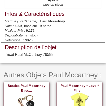
plus en stock
Infos & Caractèristiques
Marque (Star/Thème) :
Paul Mccartney
Note :
4.8
/5
, basé sur
19
notes.
Meilleur Prix :
9,17
€
Disponibilité :
en stock
Référence :
19825
Description de l'objet
Tricot Paul McCartney 76588
Autres Objets Paul Mccartney :
Beatles Paul Mccartney
Paul Mccartney * Love *
Bass...
Fille -...