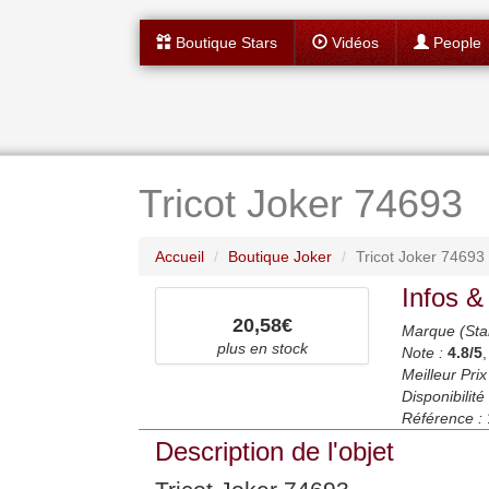
Boutique Stars
Vidéos
People
Tricot Joker 74693
Accueil
Boutique Joker
Tricot Joker 74693
Infos &
20,58€
Marque (Sta
plus en stock
Note :
4.8
/5
Meilleur Prix
Disponibilité 
Référence :
Description de l'objet