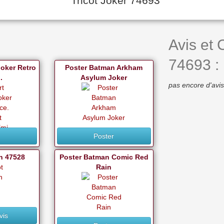
Tricot Joker 74693
Avis et 
74693 :
Joker Retro
Poster Batman Arkham
.
Asylum Joker
pas encore d'avis
t
Poster
n 47528
Poster Batman Comic Red
Rain
vis