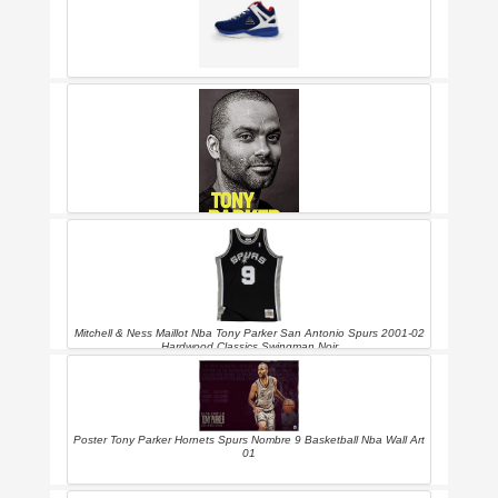
Peak - Tony Parker Nv Jr - Chaussures Basket - Bleu Marine/bleu
Nuit - Taille 34
Tony Parker: Beyond All Of My Dreams
Mitchell & Ness Maillot Nba Tony Parker San Antonio Spurs 2001-02
Hardwood Classics Swingman Noir
Poster Tony Parker Hornets Spurs Nombre 9 Basketball Nba Wall Art
01