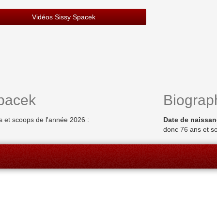
Vidéos Sissy Spacek
pacek
Biograph
s et scoops de l'année 2026 :
Date de naissan
donc 76 ans et so