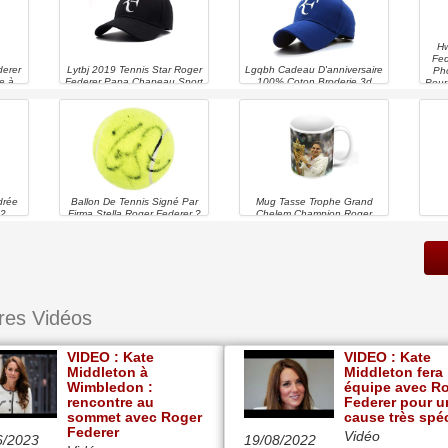
Hw
Fed
derer
Lytbj 2019 Tennis Star Roger
Lgqbh Cadeau D'anniversaire
Ph
e à
Federer Papa Chapeau Sport
100% Coton Broderie 3d
Pour
if,
Casquette De Baseball Coton
Tennis étoile Roger Federer
u,
3d Broderie Uni Casquettes
Chapeau De Papa Sport
ns
Chapeau De Tennis F
Casquette De Baseball
Chapeaux
Unisexe Snapback Caps
Tennis F Caps Hommes (color
: Blue, Size : 56cm 60cm)
drée
Ballon De Tennis Signé Par
Mug Tasse Trophe Grand
22
Firma Stella Roger Federer ?
Chelem Champion Roger
Ro
Autographe Icône ? Véritable
Federer Athlete Star Tennis
Cé
Signé à La Main Avec Coa |
Champion
Autographe 100 %
Authentique
res Vidéos
VIDEO : Kate
VIDEO : Kate
Middleton à
Middleton fera
Wimbledon :
équipe avec R
rencontre au
Federer pour u
sommet avec Roger
cause très spé
Federer
Vidéo
6/2023
19/08/2022