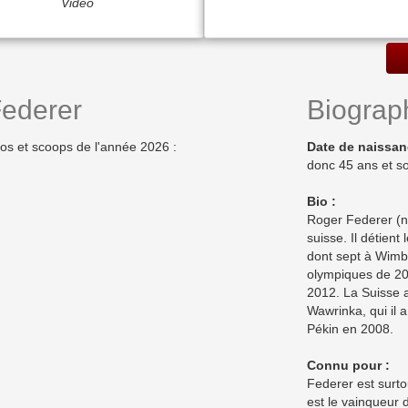
Vidéo
ederer
Biograph
os et scoops de l'année 2026 :
Date de naissan
donc 45 ans et so
Bio :
Roger Federer (né
suisse. Il détien
dont sept à Wimbl
olympiques de 20
2012. La Suisse 
Wawrinka, qui il 
Pékin en 2008.
Connu pour :
Federer est surto
est le vainqueur