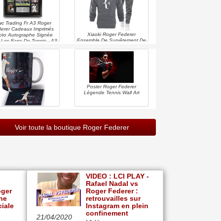
c Trading Fr A3 Roger
erer Cadeaux Imprimés
Xiaoki Roger Federer
oto Autographe Signée
Ensemble De Survêtement De
 Les Fans De Tennis - A3
Course À Pied Pour Hommes
Encadré
Jogger Hoodie Sportswear
Bas Jogging Vêtements
Convient Aux Hommes Et Aux
Femmes
Poster Roger Federer
Légende Tennis Wall Art
ger Federer Tasse En
ramique Blanche 325ml
Mug
Voir toute la boutique Roger Federer
VIDEO : LCI PLAY -
Rafael Nadal vs
oger
Roger Federer :
ne
retrouvailles sur
ciale
Instagram en plein
confinement
21/04/2020