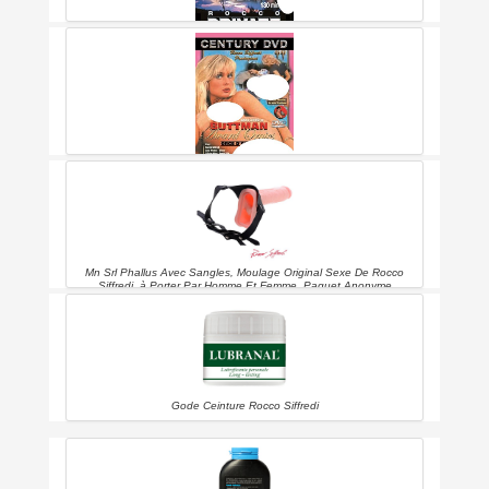
Rocco Private Fantasy 3 (rocco Siffredi Produzioni)
Rocco In Buttman Award Orgies (rocco Siffredi Produzioni)
Mn Srl Phallus Avec Sangles, Moulage Original Sexe De Rocco
Siffredi, à Porter Par Homme Et Femme, Paquet Anonyme
Gode Ceinture Rocco Siffredi