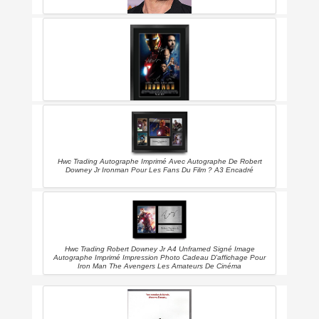
Robert Downey Jr.: Superhero Superstar
Hwc Trading Iron Man A3 Encadré Signé Image Autographe Imprimé
Impression Photo Cadeau D'affichage Pour Robert Downey Jr
Terrence Howard Gwyneth Paltrow Jeff Bridges Ventilateurs Affiche
Du Film
Hwc Trading Autographe Imprimé Avec Autographe De Robert
Downey Jr Ironman Pour Les Fans Du Film ? A3 Encadré
Hwc Trading Robert Downey Jr A4 Unframed Signé Image
Autographe Imprimé Impression Photo Cadeau D'affichage Pour
Iron Man The Avengers Les Amateurs De Cinéma