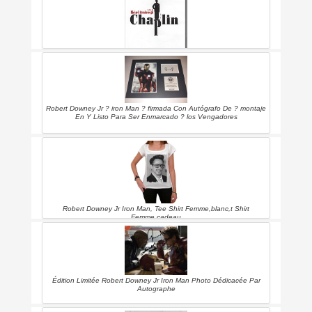
Chaplin - Version Longue (robert Downey Jr)
Robert Downey Jr ? iron Man ? firmada Con Autógrafo De ? montaje
En Y Listo Para Ser Enmarcado ? los Vengadores
Robert Downey Jr Iron Man, Tee Shirt Femme,blanc,t Shirt
Femme,cadeau
Édition Limitée Robert Downey Jr Iron Man Photo Dédicacée Par
Autographe