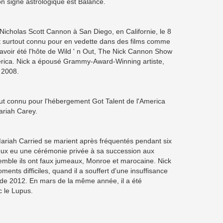
n signe astrologique est Balance.
icholas Scott Cannon à San Diego, en Californie, le 8
t surtout connu pour en vedette dans des films comme
avoir été l'hôte de Wild ' n Out, The Nick Cannon Show
erica. Nick a épousé Grammy-Award-Winning artiste,
 2008.
ut connu pour l'hébergement Got Talent de l'America
ariah Carey.
ariah Carried se marient après fréquentés pendant six
ux eu une cérémonie privée à sa succession aux
mble ils ont faux jumeaux, Monroe et marocaine. Nick
ents difficiles, quand il a souffert d'une insuffisance
 de 2012. En mars de la même année, il a été
 le Lupus.