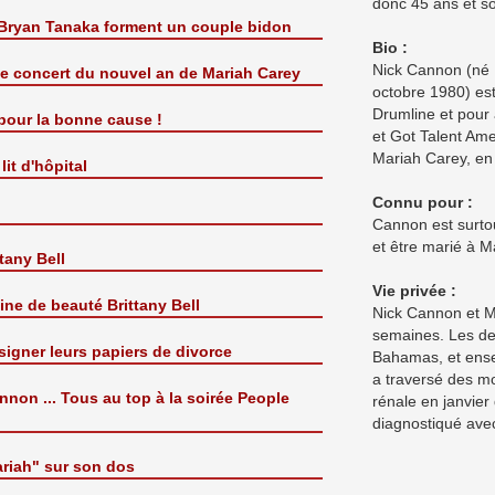
donc 45 ans et so
t Bryan Tanaka forment un couple bidon
Bio :
Nick Cannon (né N
le concert du nouvel an de Mariah Carey
octobre 1980) es
Drumline et pour 
 pour la bonne cause !
et Got Talent Am
Mariah Carey, en
it d'hôpital
Connu pour :
Cannon est surto
et être marié à M
tany Bell
Vie privée :
ine de beauté Brittany Bell
Nick Cannon et M
semaines. Les de
igner leurs papiers de divorce
Bahamas, et ense
a traversé des mom
non ... Tous au top à la soirée People
rénale en janvier
diagnostiqué avec
riah" sur son dos