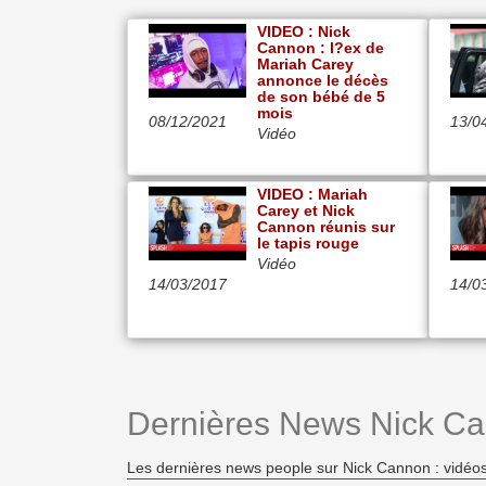
VIDEO : Nick
Cannon : l?ex de
Mariah Carey
annonce le décès
de son bébé de 5
mois
08/12/2021
13/0
Vidéo
VIDEO : Mariah
Carey et Nick
Cannon réunis sur
le tapis rouge
Vidéo
14/03/2017
14/0
Dernières News Nick C
Les dernières news people sur Nick Cannon : vidéos