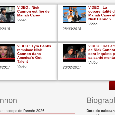
VIDEO : Nick
VIDEO : La
Cannon est fier de
coparentalité 
Mariah Carey
Mariah Carey e
Nick Cannon
Vidéo
Vidéo
4/2018
28/03/2018
VIDEO : Tyra Banks
VIDEO : Des am
remplace Nick
de Nick Canno
Cannon dans
sont inquiets 
America's Got
sa santé menta
Talent
Vidéo
Vidéo
3/2017
20/02/2017
annon
Biograp
 et scoops de l'année 2026 :
Date de naissa