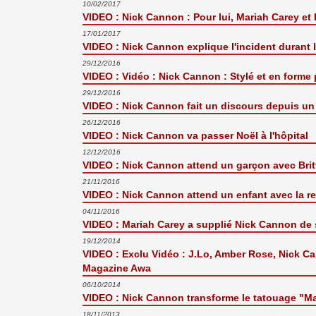
10/02/2017
VIDEO : Nick Cannon : Pour lui, Mariah Carey e
17/01/2017
VIDEO : Nick Cannon explique l'incident durant 
29/12/2016
VIDEO : Vidéo : Nick Cannon : Stylé et en forme
29/12/2016
VIDEO : Nick Cannon fait un discours depuis un l
26/12/2016
VIDEO : Nick Cannon va passer Noël à l'hôpital
12/12/2016
VIDEO : Nick Cannon attend un garçon avec Brit
21/11/2016
VIDEO : Nick Cannon attend un enfant avec la re
04/11/2016
VIDEO : Mariah Carey a supplié Nick Cannon de s
19/12/2014
VIDEO : Exclu Vidéo : J.Lo, Amber Rose, Nick Can
Magazine Awa
06/10/2014
VIDEO : Nick Cannon transforme le tatouage "Ma
18/11/2013