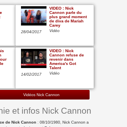
VIDEO : Nick
de
Cannon parle du
t
plus grand moment
de diva de Mariah
Carey
Vidéo
28/04/2017
is
VIDEO : Nick
n
Cannon refuse de
pour
revenir dans
le
America's Got
Talent
Vidéo
14/02/2017
Vidéos Nick Cannon
hie et infos Nick Cannon
nce de Nick Cannon
: 08/10/1980, Nick Cannon a