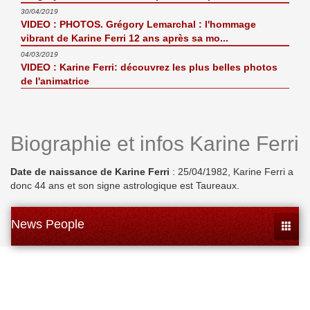
30/04/2019
VIDEO : PHOTOS. Grégory Lemarchal : l'hommage
vibrant de Karine Ferri 12 ans après sa mo...
04/03/2019
VIDEO : Karine Ferri: découvrez les plus belles photos
de l'animatrice
Biographie et infos Karine Ferri
Date de naissance de Karine Ferri
: 25/04/1982, Karine Ferri a
donc 44 ans et son signe astrologique est Taureaux.
News People
Toggle