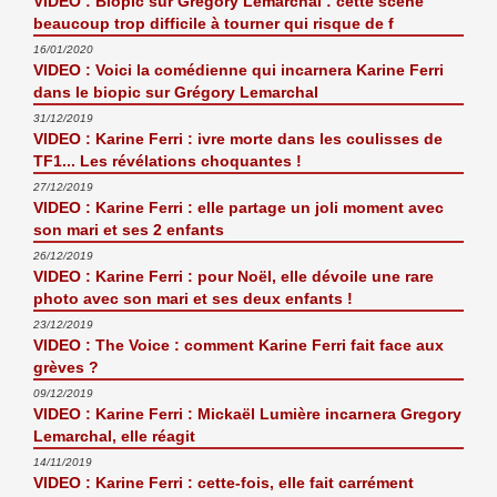
VIDEO : Biopic sur Grégory Lemarchal : cette scène
beaucoup trop difficile à tourner qui risque de f
16/01/2020
VIDEO : Voici la comédienne qui incarnera Karine Ferri
dans le biopic sur Grégory Lemarchal
31/12/2019
VIDEO : Karine Ferri : ivre morte dans les coulisses de
TF1... Les révélations choquantes !
27/12/2019
VIDEO : Karine Ferri : elle partage un joli moment avec
son mari et ses 2 enfants
26/12/2019
VIDEO : Karine Ferri : pour Noël, elle dévoile une rare
photo avec son mari et ses deux enfants !
23/12/2019
VIDEO : The Voice : comment Karine Ferri fait face aux
grèves ?
09/12/2019
VIDEO : Karine Ferri : Mickaël Lumière incarnera Gregory
Lemarchal, elle réagit
14/11/2019
VIDEO : Karine Ferri : cette-fois, elle fait carrément