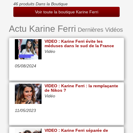
Nouveaux Bonheurs De Femme Libre - The Voice - Karine Ferri A
46 produits Dans la Boutique
Coeur Ouvert - Nos Recettes Gourmandes
Voir toute la boutique Karine Ferri
Actu Karine Ferri
Dernières Vidéos
VIDEO : Karine Ferri évite les
méduses dans le sud de la France
Vidéo
05/08/2024
VIDEO : Karine Ferri : la remplaçante
de Nikos ?
Vidéo
11/05/2023
VIDEO : Karine Ferri séparée de