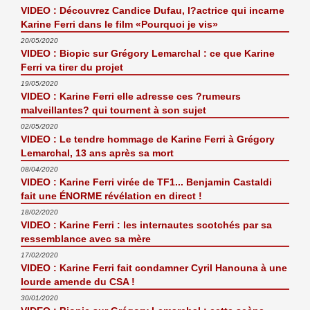
VIDEO : Découvrez Candice Dufau, l?actrice qui incarne
Karine Ferri dans le film «Pourquoi je vis»
20/05/2020
VIDEO : Biopic sur Grégory Lemarchal : ce que Karine
Ferri va tirer du projet
19/05/2020
VIDEO : Karine Ferri elle adresse ces ?rumeurs
malveillantes? qui tournent à son sujet
02/05/2020
VIDEO : Le tendre hommage de Karine Ferri à Grégory
Lemarchal, 13 ans après sa mort
08/04/2020
VIDEO : Karine Ferri virée de TF1... Benjamin Castaldi
fait une ÉNORME révélation en direct !
18/02/2020
VIDEO : Karine Ferri : les internautes scotchés par sa
ressemblance avec sa mère
17/02/2020
VIDEO : Karine Ferri fait condamner Cyril Hanouna à une
lourde amende du CSA !
30/01/2020