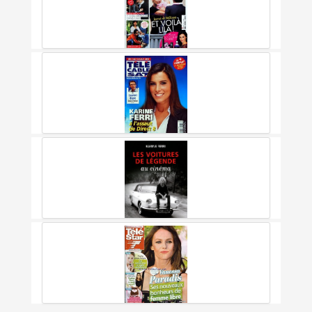
Karine Ferri Grandeur Nature
Voici [no 1249] Du 15/10/2011 - Tristane Banon - Le Livre Choc -
Strauss-kahn Est Un Babouin - Jamel Debbouze Et Melissa Theuriau
/ Voila Lila - Karine Ferri Et Pierre - Le Mariage - Demi Moore Et
Ashton Kutcher
Tele Cable Sat [no 1057] Du 02/08/2010 - Laurent Blanc - Coup
D'envoi - Karine Ferri A L'assaut De Direct 8
Les Voitures De Légende Au Cinéma
Tele Star [no 1898] Du 11/02/2013 - Vanessa Paradis - Ses