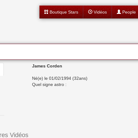
Boutique Stars
Vidéos
People
James Corden
Né(e) le 01/02/1994 (32ans)
Quel signe astro :
res Vidéos