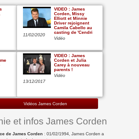
s
VIDEO : James
a
Corden, Missy
Elliott et Minnie
Driver rejoignent
Camila Cabello au
casting de 'Cendri
11/02/2020
Vidéo
VIDEO : James
mme
Corden et Julia
e
Carey à nouveau
parents !
Vidéo
13/12/2017
Vidéos James Corden
hie et infos James Corden
nce de James Corden
: 01/02/1994, James Corden a