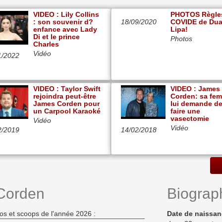
VIDEO : Lily Collins
PHOTOS Règle
: son souvenir d?
18/09/2020
COVIDE de Du
enfance avec Lady
Lipa!
Di et le prince
Photos
Charles
Vidéo
1/2022
VIDEO : Taylor Swift
VIDEO : James
rejoindra peut-être
Corden: sa fe
James Corden pour
lui demande d
un Carpool Karaoké
faire une
vasectomie
Vidéo
Vidéo
2/2019
14/02/2018
Corden
Biograp
os et scoops de l'année 2026 :
Date de naissa