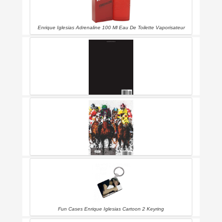
Enrique Iglesias Adrenaline 100 Ml Eau De Toilette Vaporisateur
What Would Enrique Iglesias Do?: Enrique Iglesias Notebook/
Journal/ Notepad/ Diary For Women, Men, Girls, Boys, Fans,
Supporters, Teens, Adults And Kids | 100 Black Lined Pages | 8.5 X
11 Inches | A4
Sketch Book: Enrique Iglesias Sketchbook 129 Pages, Sketching,
Drawing And Creative Doodling Notebook To Draw And Journal 8.5
X 11 In Large (21.59 X 27.94 Cm)
Fun Cases Enrique Iglesias Cartoon 2 Keyring