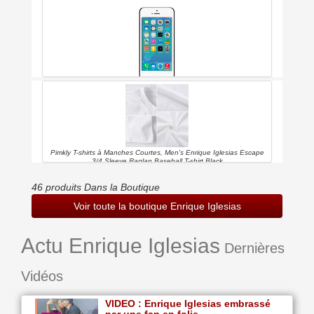
Enrique Iglesias With Black Coat Portrait Close Up Coque Pour
Iphone 6 6s
Pimkly T-shirts à Manches Courtes, Men's Enrique Iglesias Escape
3/4 Sleeve Raglan Baseball T-shirt Black
46 produits Dans la Boutique
Voir toute la boutique Enrique Iglesias
Actu Enrique Iglesias
Dernières
Vidéos
VIDEO : Enrique Iglesias embrassé