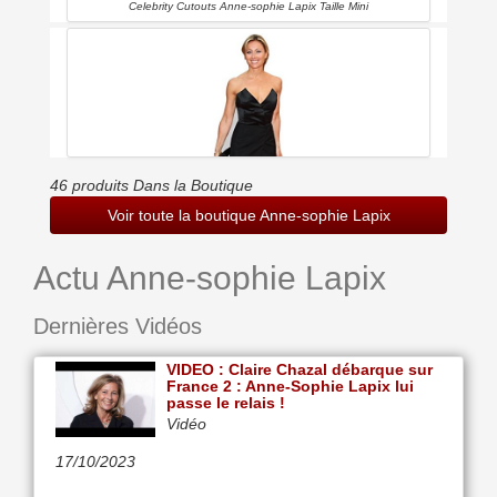
Celebrity Cutouts Anne-sophie Lapix Taille Mini
46 produits Dans la Boutique
Voir toute la boutique Anne-sophie Lapix
Actu Anne-sophie Lapix
Celebrity Cutouts Anne-sophie Lapix Grandeur Nature
Dernières Vidéos
VIDEO : Claire Chazal débarque sur
France 2 : Anne-Sophie Lapix lui
passe le relais !
Vidéo
17/10/2023