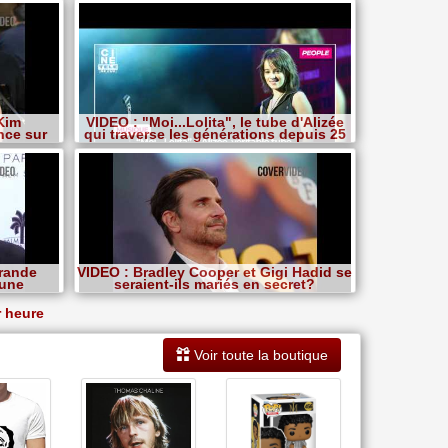
Kim
VIDEO : "Moi...Lolita", le tube d'Alizée
nce sur
qui traverse les générations depuis 25
ans
Grande
VIDEO : Bradley Cooper et Gigi Hadid se
'une
seraient-ils mariés en secret?
r heure
Voir toute la boutique