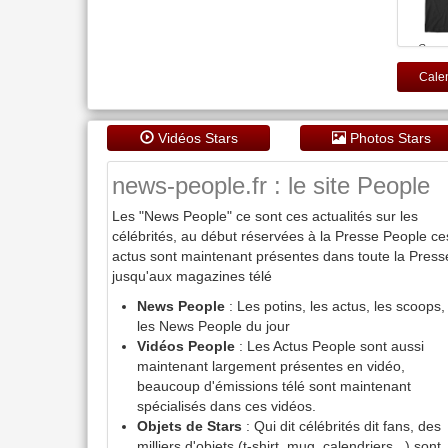
Generi
Written 
by Quent
Calen
Fan Art 
original 
pour hom
- N
Vidéos Stars
Photos Stars
news-people.fr : le site People
Les "News People" ce sont ces actualités sur les
célébrités, au début réservées à la Presse People ce
actus sont maintenant présentes dans toute la Press
jusqu'aux magazines télé
News People
: Les potins, les actus, les scoops,
les News People du jour
Vidéos People
: Les Actus People sont aussi
maintenant largement présentes en vidéo,
beaucoup d'émissions télé sont maintenant
spécialisés dans ces vidéos.
Objets de Stars
: Qui dit célébrités dit fans, des
milliers d'objets (t-shirt, mug, calendriers...) sont