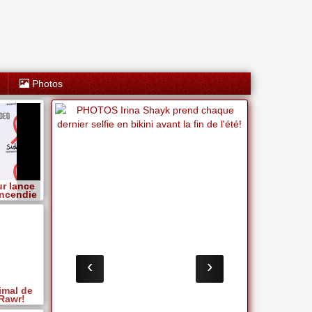
Photos
r lance
incendie
‹
›
imal de
 Rawr!