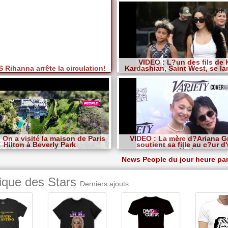
VIDEO : L?un des fils de 
Rihanna arrête la circulation!
Kardashian, Saint West, se la
Instagram
 On a visité la maison de Paris
VIDEO : La mère d?Ariana 
Hilton à Beverly Park
soutient sa fille au c?ur d
polémique
News People du jour heure pa
ique des Stars
Derniers ajouts