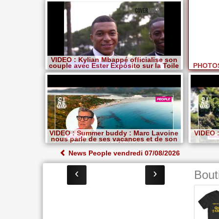
VIDEO : Kylian Mbappé officialise son
couple avec Ester Expósito sur la Toile
PHOTOS 
VIDEO : Summer buddy : Marc Lavoine
VIDEO :
nous parle de ses vacances et de son
amour pour le voyage
News People vendredi 07/08/2026
‹
›
Bout