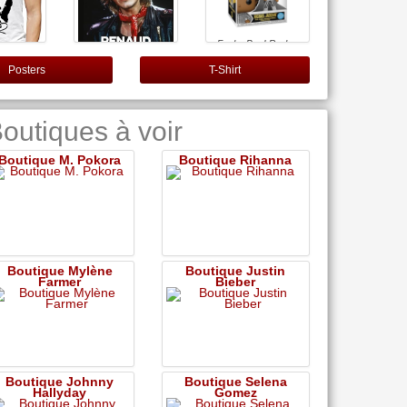
Funko Pop! Rocks:
Michael Jackson -
Rock with You -
Posters
T-Shirt
Pailleté - Figurine en
Vinyle à Collectionner
Renaud, une vie en
Shirt djmh
- Idée de Cadeau -
chansons
sé Humour
Produits Officiels -
 fête
Music Fans
outiques à voir
 Renaud
018 (S)
Boutique M. Pokora
Boutique Rihanna
Boutique Mylène
Boutique Justin
Farmer
Bieber
Boutique Johnny
Boutique Selena
Hallyday
Gomez