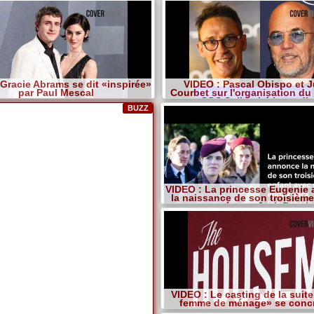
 Gracie Abrams se dit «inspirée»
VIDEO : Pascal Obispo et J
par Paul Mescal
Courbet sur l'organisation du
SOS Solidarité incendi
BUZZ
VIDEO : La princesse Eugenie
la naissance de son troisième
avec son époux Jack Brook
VIDEO : Le casting de la suit
femme de ménage» se concr