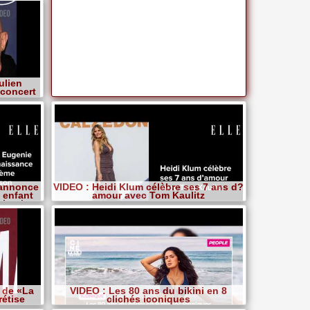
ulien
 concert
es
 annonce
VIDEO : Heidi Klum célèbre ses 7 ans d?
 enfant
amour avec Tom Kaulitz
sbank
e de «La
VIDEO : Les 80 ans du bikini en 8
étise
clichés iconiques