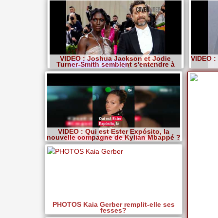
VIDEO : Joshua Jackson et Jodie
VIDEO :
Turner-Smith semblent s'entendre à
nouveau bien
VIDEO : Qui est Ester Expósito, la
nouvelle compagne de Kylian Mbappé ?
PHOTOS Kaia Gerber remplit-elle ses
fesses?