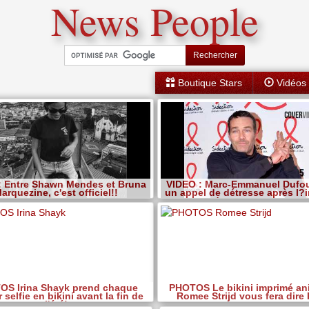
News People
Rechercher
Boutique Stars
Vidéos
: Entre Shawn Mendes et Bruna
VIDEO : Marc-Emmanuel Dufou
arquezine, c'est officiel!!
un appel de détresse après l?
de son restaurant
OS Irina Shayk prend chaque
PHOTOS Le bikini imprimé an
 selfie en bikini avant la fin de
Romee Strijd vous fera dire
l'été!